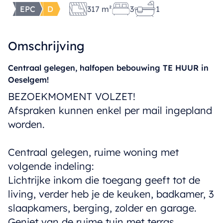
EPC
D
317 m²
3
1
Omschrijving
Centraal gelegen, halfopen bebouwing TE HUUR in
Oeselgem!
BEZOEKMOMENT VOLZET!
Afspraken kunnen enkel per mail ingepland
worden.
Centraal gelegen, ruime woning met
volgende indeling:
Lichtrijke inkom die toegang geeft tot de
living, verder heb je de keuken, badkamer, 3
slaapkamers, berging, zolder en garage.
Geniet van de ruime tuin met terras.