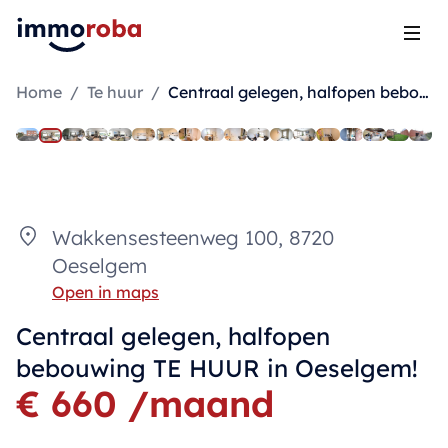
Open
Home
/
Te huur
/
Centraal gelegen, halfopen bebouwing TE HUUR in Oeselgem!
Wakkensesteenweg 100, 8720
Oeselgem
Open in maps
Centraal gelegen, halfopen
bebouwing TE HUUR in Oeselgem!
€ 660 /maand