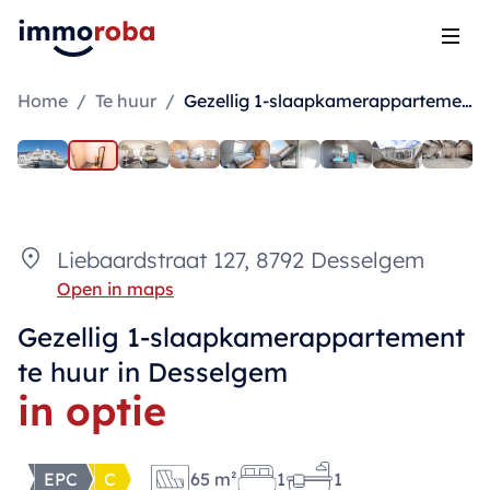
Open
Home
/
Te huur
/
Gezellig 1-slaapkamerappartement te huur in Desselgem
Liebaardstraat 127, 8792 Desselgem
Open in maps
Gezellig 1-slaapkamerappartement
te huur in Desselgem
in optie
EPC
C
65 m²
1
1