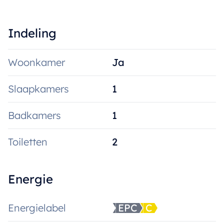
Indeling
Woonkamer
Ja
Slaapkamers
1
Badkamers
1
Toiletten
2
Energie
Energielabel
EPC
C