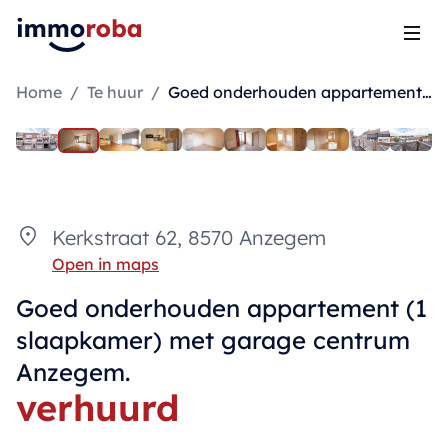
Open
Home
/
Te huur
/
Goed onderhouden appartement (1 slaapkamer) met garage centrum Anzegem.
Kerkstraat 62, 8570 Anzegem
Open in maps
Goed onderhouden appartement (1
slaapkamer) met garage centrum
Anzegem.
verhuurd