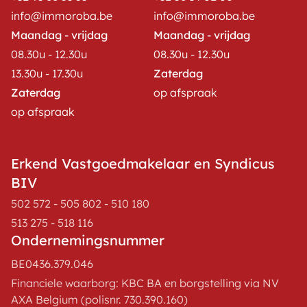
info@immoroba.be
info@immoroba.be
Maandag - vrijdag
Maandag - vrijdag
08.30u - 12.30u
08.30u - 12.30u
13.30u - 17.30u
Zaterdag
Zaterdag
op afspraak
op afspraak
Erkend Vastgoedmakelaar en Syndicus
BIV
502 572 - 505 802 - 510 180
513 275 - 518 116
Ondernemingsnummer
BE0436.379.046
Financiele waarborg: KBC BA en borgstelling via NV
AXA Belgium (polisnr. 730.390.160)