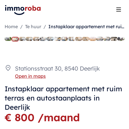
Open
Home
/
Te huur
/
Instapklaar appartement met ruim terras en autostaanplaats in Deerlijk
Stationsstraat 30, 8540 Deerlijk
Open in maps
Instapklaar appartement met ruim
terras en autostaanplaats in
Deerlijk
€ 800 /maand