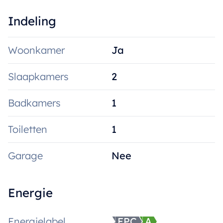
Indeling
Woonkamer
Ja
Slaapkamers
2
Badkamers
1
Toiletten
1
Garage
Nee
Energie
Energielabel
EPC
A