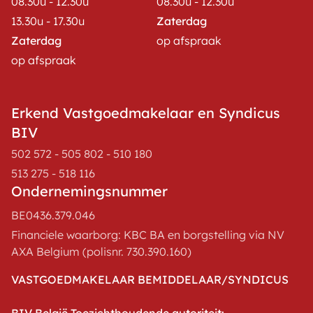
08.30u - 12.30u
08.30u - 12.30u
13.30u - 17.30u
Zaterdag
Zaterdag
op afspraak
op afspraak
Erkend Vastgoedmakelaar en Syndicus
BIV
502 572 - 505 802 - 510 180
513 275 - 518 116
Ondernemingsnummer
BE0436.379.046
Financiele waarborg: KBC BA en borgstelling via NV
AXA Belgium (polisnr. 730.390.160)
VASTGOEDMAKELAAR BEMIDDELAAR/SYNDICUS