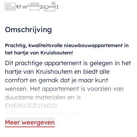
97 m²
2
1
Omschrijving
Prachtig, kwaliteitsvolle nieuwbouwappartement in
het hartje van Kruishoutem!
Dit prachtige appartement is gelegen in het
hartje van Kruishoutem en biedt alle
comfort en gemak dat je maar kunt
wensen. Het appartement is voorzien van
duurzame materialen en is
ENERGIEZUINIG!
Het appartement beschikt over een ruime
Meer weergeven
woonkamer, een volledig uitgeruste keuken
met berging/wasplaats, een moderne