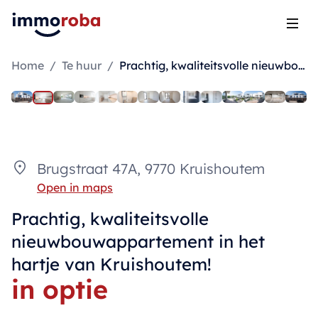
Open
Home
/
Te huur
/
Prachtig, kwaliteitsvolle nieuwbouwappartement in het hartje van Kruishoutem!
Brugstraat 47A, 9770 Kruishoutem
Open in maps
Prachtig, kwaliteitsvolle
nieuwbouwappartement in het
hartje van Kruishoutem!
in optie