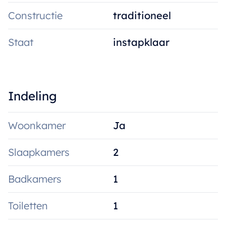
mail naar anke@immoroba.be
Constructie
traditioneel
Staat
instapklaar
Indeling
Woonkamer
Ja
Slaapkamers
2
Badkamers
1
Toiletten
1