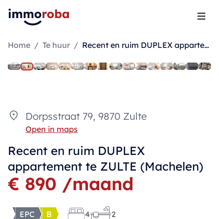
Open
Home
/
Te huur
/
Recent en ruim DUPLEX appartement te ZULTE (Machelen)
Dorpsstraat 79, 9870 Zulte
Open in maps
Recent en ruim DUPLEX
appartement te ZULTE (Machelen)
€ 890 /maand
EPC
B
4
2