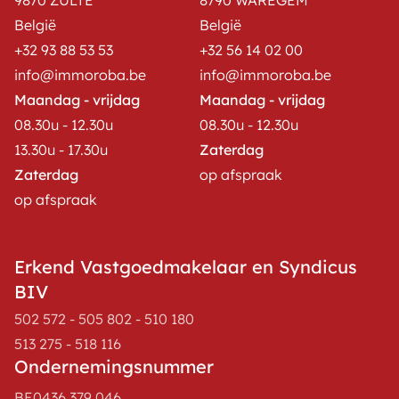
9870 ZULTE
8790 WAREGEM
België
België
+32 93 88 53 53
+32 56 14 02 00
info@immoroba.be
info@immoroba.be
Maandag - vrijdag
Maandag - vrijdag
08.30u - 12.30u
08.30u - 12.30u
13.30u - 17.30u
Zaterdag
Zaterdag
op afspraak
op afspraak
Erkend Vastgoedmakelaar en Syndicus
BIV
502 572 - 505 802 - 510 180
513 275 - 518 116
Ondernemingsnummer
BE0436.379.046