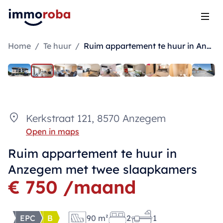
Open
Home
/
Te huur
/
Ruim appartement te huur in Anzegem met twee slaapkamers
Kerkstraat 121, 8570 Anzegem
Open in maps
Ruim appartement te huur in
Anzegem met twee slaapkamers
€ 750 /maand
EPC
B
90 m²
2
1