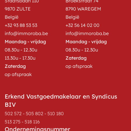
Staatsbaan 110
Broekstraat 74
9870 ZULTE
8790 WAREGEM
België
België
+32 93 88 53 53
+32 56 14 02 00
info@immoroba.be
info@immoroba.be
Maandag - vrijdag
Maandag - vrijdag
08.30u - 12.30u
08.30u - 12.30u
13.30u - 17.30u
Zaterdag
Zaterdag
op afspraak
op afspraak
Erkend Vastgoedmakelaar en Syndicus
BIV
502 572 - 505 802 - 510 180
513 275 - 518 116
Ondernemingsnummer