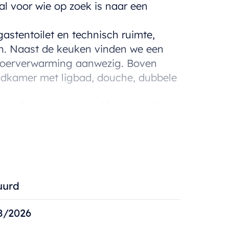
al voor wie op zoek is naar een
astentoilet en technisch ruimte,
uin. Naast de keuken vinden we een
 vloerverwarming aanwezig. Boven
badkamer met ligbad, douche, dubbele
reikbaar is via een klein straatje.
bezoek te brengen aan deze prachtige
voor meer info of een bezoek.
uurd
8/2026