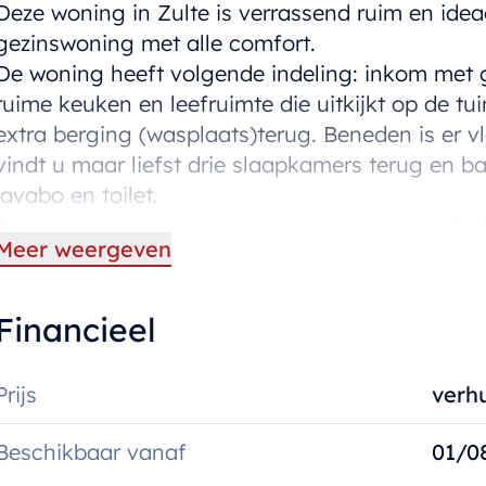
Deze woning in Zulte is verrassend ruim en idea
gezinswoning met alle comfort.
De woning heeft volgende indeling: inkom met g
ruime keuken en leefruimte die uitkijkt op de t
extra berging (wasplaats)terug. Beneden is er
vindt u maar liefst drie slaapkamers terug en 
lavabo en toilet.
Achteraan is er een ruime garage aanwezig die be
Meer weergeven
De woning is beschikbaar vanaf 01/08/2026.
Bent u geïnteresseerd? Aarzel dan niet om een 
woning en mail gerust naar anke@immoroba.be 
Financieel
Prijs
verh
Beschikbaar vanaf
01/0