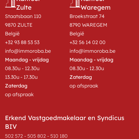
Zulte
Waregem
Staatsbaan 110
Broekstraat 74
9870 ZULTE
8790 WAREGEM
België
België
+32 93 88 53 53
+32 56 14 02 00
info@immoroba.be
info@immoroba.be
Maandag - vrijdag
Maandag - vrijdag
08.30u - 12.30u
08.30u - 12.30u
13.30u - 17.30u
Zaterdag
Zaterdag
op afspraak
op afspraak
Erkend Vastgoedmakelaar en Syndicus
BIV
502 572 - 505 802 - 510 180