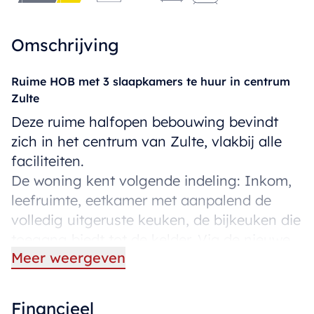
Omschrijving
Ruime HOB met 3 slaapkamers te huur in centrum
Zulte
Deze ruime halfopen bebouwing bevindt
zich in het centrum van Zulte, vlakbij alle
faciliteiten.
De woning kent volgende indeling: Inkom,
leefruimte, eetkamer met aanpalend de
volledig uitgeruste keuken, de bijkeuken die
toegang biedt tot de kelder. Via de nieuwe
Meer weergeven
keuken heeft men ook toegang tot de
wasplaats die voorzien is van toilet en
douchekamer.
Financieel