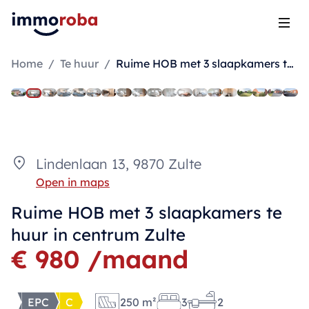
Open
Home
/
Te huur
/
Ruime HOB met 3 slaapkamers te huur in centrum Zulte
Lindenlaan 13, 9870 Zulte
Open in maps
Ruime HOB met 3 slaapkamers te
huur in centrum Zulte
€ 980 /maand
EPC
C
250 m²
3
2