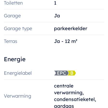
Toiletten
1
Garage
Ja
Garage type
parkeerkelder
Terras
Ja - 12 m²
Energie
Energielabel
EPC
B
centrale
verwarming,
Verwarming
condensatieketel,
aardgas