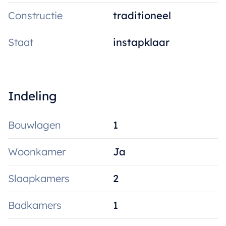
Syndickosten: 50/maand.
Constructie
traditioneel
Beschikbaarheid: onmiddellijk.
Staat
instapklaar
Wenst u een bezoek of meer informatie?
lisa@immoroba.be
Indeling
Bouwlagen
1
Woonkamer
Ja
Slaapkamers
2
Badkamers
1