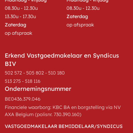
08.30u - 12.30u
08.30u - 12.30u
13.30u - 17.30u
Zaterdag
Zaterdag
op afspraak
op afspraak
Erkend Vastgoedmakelaar en Syndicus
BIV
502 572 - 505 802 - 510 180
513 275 - 518 116
Ondernemingsnummer
BE0436.379.046
Financiele waarborg: KBC BA en borgstelling via NV
AXA Belgium (polisnr. 730.390.160)
VASTGOEDMAKELAAR BEMIDDELAAR/SYNDICUS