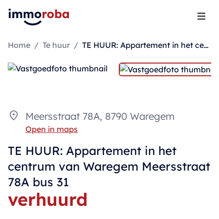
Open
Home
/
Te huur
/
TE HUUR: Appartement in het centrum van Waregem Meersstraat 78A bus 31
Meersstraat 78A, 8790 Waregem
Open in maps
TE HUUR: Appartement in het
centrum van Waregem Meersstraat
78A bus 31
verhuurd