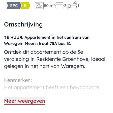
EPC
B
80 m²
2
1
Omschrijving
TE HUUR: Appartement in het centrum van
Waregem Meersstraat 78A bus 31
Ontdek dit appartement op de 3e
verdieping in Residentie Groenhove, ideaal
gelegen in het hart van Waregem.
Kenmerken:
Het appartement heeft een bewoonbare
oppervlakte van 85 m² en een zonnig terras
Meer weergeven
van 12 m². Het beschikt over 2 slaapkamers,
een gastentoilet, een badkamer, een ruime,