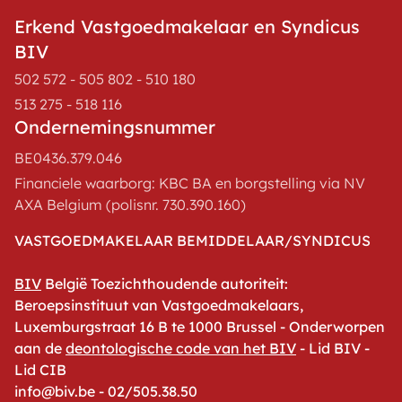
Erkend Vastgoedmakelaar en Syndicus
BIV
502 572 - 505 802 - 510 180
513 275 - 518 116
Ondernemingsnummer
BE0436.379.046
Financiele waarborg: KBC BA en borgstelling via NV
AXA Belgium (polisnr. 730.390.160)
VASTGOEDMAKELAAR BEMIDDELAAR/SYNDICUS
BIV
België Toezichthoudende autoriteit:
Beroepsinstituut van Vastgoedmakelaars,
Luxemburgstraat 16 B te 1000 Brussel - Onderworpen
aan de
deontologische code van het BIV
- Lid BIV -
Lid CIB
info@biv.be - 02/505.38.50