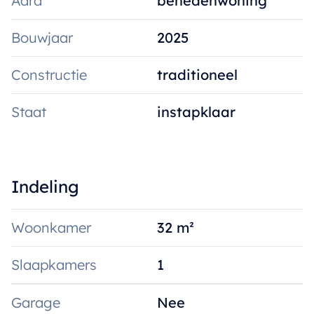
Aard
benedenwoning
Bouwjaar
2025
Constructie
traditioneel
Staat
instapklaar
Indeling
Woonkamer
32 m²
Slaapkamers
1
Garage
Nee