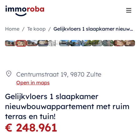
Open
Home
/
Te koop
/
Gelijkvloers 1 slaapkamer nieuwbouwappartement met ruim terras en tuin!
Centrumstraat 19, 9870 Zulte
Open in maps
Gelijkvloers 1 slaapkamer
nieuwbouwappartement met ruim
terras en tuin!
€ 248.961