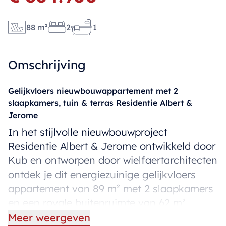
88 m²
2
1
Omschrijving
Gelijkvloers nieuwbouwappartement met 2
slaapkamers, tuin & terras Residentie Albert &
Jerome
In het stijlvolle nieuwbouwproject
Residentie Albert & Jerome ontwikkeld door
Kub en ontworpen door wielfaertarchitecten
ontdek je dit energiezuinige gelijkvloers
appartement van 89 m² met 2 slaapkamers
en een royale buitenruimte van 62 m²
(terras + tuintje).
Meer weergeven