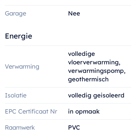
Een unieke combinatie van duurzaam
wonen, hedendaagse architectuur en
Garage
Nee
maximaal comfort.
Energie
Vraag uw bezoek aan via
tom@immoroba.be of telefonisch via
volledige
0497/85.80.52.
vloerverwarming,
Verwarming
verwarmingspomp,
geothermisch
Isolatie
volledig geisoleerd
EPC Certificaat Nr
in opmaak
Raamwerk
PVC