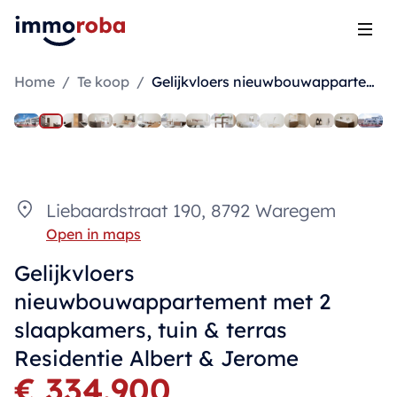
Open
Home
/
Te koop
/
Gelijkvloers nieuwbouwappartement met 2 slaapkamers, tuin & terras Residentie Albert & Jerome
Liebaardstraat 190, 8792 Waregem
Open in maps
Gelijkvloers
nieuwbouwappartement met 2
slaapkamers, tuin & terras
Residentie Albert & Jerome
€ 334.900