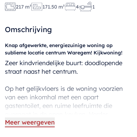
217 m²
171.50 m²
4
1
Omschrijving
Knap afgewerkte, energiezuinige woning op
sublieme locatie centrum Waregem! Kijkwoning!
Zeer kindvriendelijke buurt: doodlopende
straat naast het centrum.
Op het gelijkvloers is de woning voorzien
van een inkomhal met een apart
gastentoilet, een ruime leefruimte die
overgaat in de open keuken. Verder
Meer weergeven
beschikt deze woning over bureauruimte en
een handige garage / wasplaats.