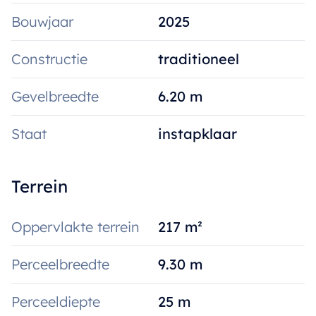
Mail voor een bezoekje en gedetailleerde
Bouwjaar
2025
info naar kristoff@immoroba.be
Constructie
traditioneel
Gevelbreedte
6.20 m
Staat
instapklaar
Terrein
Oppervlakte terrein
217 m²
Perceelbreedte
9.30 m
Perceeldiepte
25 m