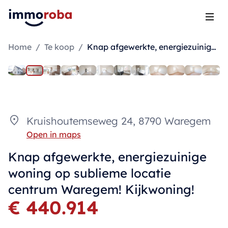
Open
Home
/
Te koop
/
Knap afgewerkte, energiezuinige woning op sublieme locatie centrum Waregem! Kijkwoning!
Kruishoutemseweg 24, 8790 Waregem
Open in maps
Knap afgewerkte, energiezuinige
woning op sublieme locatie
centrum Waregem! Kijkwoning!
€ 440.914