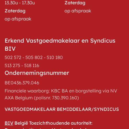
13.30u - 17.30u
Zaterdag
Zaterdag
op afspraak
op afspraak
Erkend Vastgoedmakelaar en Syndicus
BIV
502 572 - 505 802 - 510 180
513 275 - 518 116
Ondernemingsnummer
BE0436.379.046
Financiele waarborg: KBC BA en borgstelling via NV
AXA Belgium (polisnr. 730.390.160)
VASTGOEDMAKELAAR BEMIDDELAAR/SYNDICUS
BIV
België Toezichthoudende autoriteit: