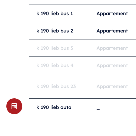
Interesse? Contacteer Tom Wielfaert
k 190 lieb bus 1
Appartement
k 190 lieb bus 2
Appartement
k 190 lieb bus 3
Appartement
k 190 lieb bus 4
Appartement
k 190 lieb bus 23
Appartement
k 190 lieb auto
_
*
Prijs van de wooneenheid excl. Kosten