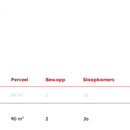
:
109 m² (exclusief tuin en terras).
vloerverwarming
Perceel
Bew.opp
Slaapkamers
rtement inbegrepen
89 m²
2
Ja
berging, autostaanplaats en laatste garage.
egistratie, btw, enz.).
90 m²
2
Ja
kbaar!