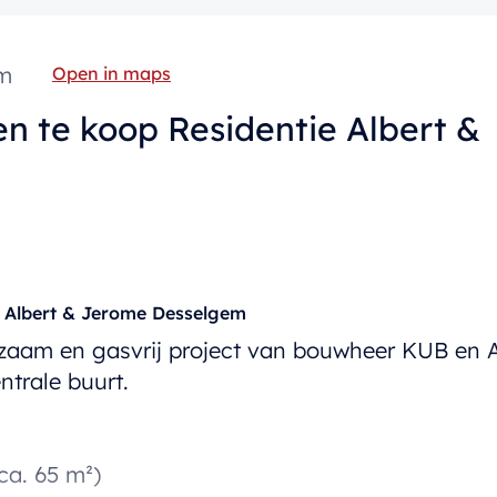
em
Open in maps
n te koop Residentie Albert &
e Albert & Jerome Desselgem
zaam en gasvrij project van bouwheer KUB en Ar
ntrale buurt.
ca. 65 m²)