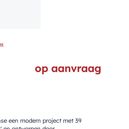
ps
op aanvraag
nse een modern project met 39
' en ontworpen door