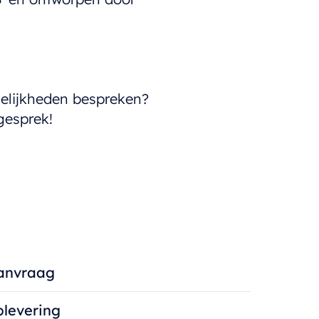
gelijkheden bespreken?
gesprek!
anvraag
plevering