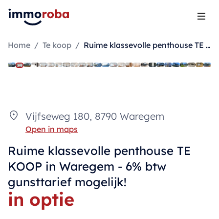
Open
Home
/
Te koop
/
Ruime klassevolle penthouse TE KOOP in Waregem - 6% btw gunsttarief mogelijk!
Vijfseweg 180, 8790 Waregem
Open in maps
Ruime klassevolle penthouse TE
KOOP in Waregem - 6% btw
gunsttarief mogelijk!
in optie