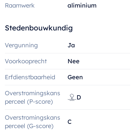
Raamwerk
aliminium
Stedenbouwkundig
Vergunning
Ja
Voorkooprecht
Nee
Erfdienstbaarheid
Geen
Overstromingskans
D
perceel (P-score)
Overstromingskans
C
perceel (G-score)