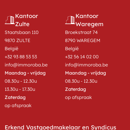
Kantoor
Kantoor
Zulte
Waregem
Staatsbaan 110
Broekstraat 74
9870 ZULTE
8790 WAREGEM
België
België
+32 93 88 53 53
+32 56 14 02 00
info@immoroba.be
info@immoroba.be
Maandag - vrijdag
Maandag - vrijdag
08.30u - 12.30u
08.30u - 12.30u
13.30u - 17.30u
Zaterdag
Zaterdag
op afspraak
op afspraak
Erkend Vastgoedmakelaar en Syndicus