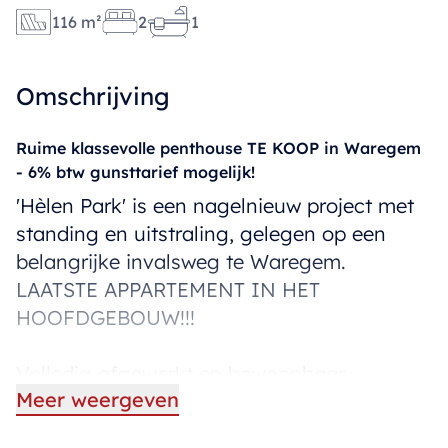
116 m²
2
1
Omschrijving
Ruime klassevolle penthouse TE KOOP in Waregem
- 6% btw gunsttarief mogelijk!
'Hèlen Park' is een nagelnieuw project met
standing en uitstraling, gelegen op een
belangrijke invalsweg te Waregem.
LAATSTE APPARTEMENT IN HET
HOOFDGEBOUW!!!
Volledig afgewerkt en bewoonbaar
Meer weergeven
hoekappartement (penthouse) op de
bovenverdieping.