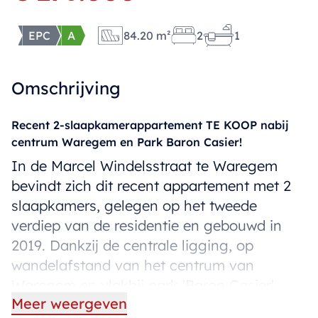
EPC
A
84.20 m²
2
1
Omschrijving
Recent 2-slaapkamerappartement TE KOOP nabij
centrum Waregem en Park Baron Casier!
In de Marcel Windelsstraat te Waregem
bevindt zich dit recent appartement met 2
slaapkamers, gelegen op het tweede
verdiep van de residentie en gebouwd in
2019. Dankzij de centrale ligging, op
wandelafstand van het centrum van
Waregem en vlakbij park 'Baron Casier',
Meer weergeven
geniet u hier van een aangename