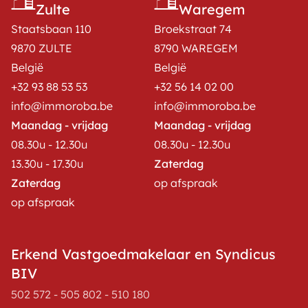
Zulte
Waregem
Staatsbaan 110
Broekstraat 74
9870 ZULTE
8790 WAREGEM
België
België
+32 93 88 53 53
+32 56 14 02 00
info@immoroba.be
info@immoroba.be
Maandag - vrijdag
Maandag - vrijdag
08.30u - 12.30u
08.30u - 12.30u
13.30u - 17.30u
Zaterdag
Zaterdag
op afspraak
op afspraak
Erkend Vastgoedmakelaar en Syndicus
BIV
502 572 - 505 802 - 510 180