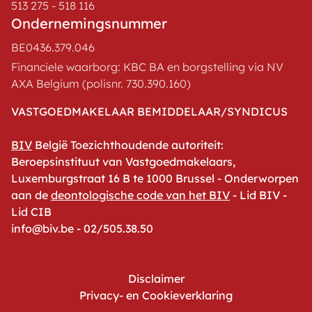
513 275 - 518 116
Ondernemingsnummer
BE0436.379.046
Financiele waarborg: KBC BA en borgstelling via NV
AXA Belgium (polisnr. 730.390.160)
VASTGOEDMAKELAAR BEMIDDELAAR/SYNDICUS
BIV
België Toezichthoudende autoriteit:
Beroepsinstituut van Vastgoedmakelaars,
Luxemburgstraat 16 B te 1000 Brussel - Onderworpen
aan de
deontologische code van het BIV
- Lid BIV -
Lid CIB
info@biv.be - 02/505.38.50
Disclaimer
Privacy- en Cookieverklaring