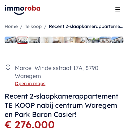
Open
Home
/
Te koop
/
Recent 2-slaapkamerappartement TE KOOP nabij centrum Waregem en Park Baron Casier!
Marcel Windelsstraat 17A, 8790
Waregem
Open in maps
Recent 2-slaapkamerappartement
TE KOOP nabij centrum Waregem
en Park Baron Casier!
€ 276.000