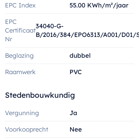
EPC Index
55.00 KWh/m²/jaar
EPC
34040-G-
Certificaat
B/2016/384/EPO6313/A001/D01/
Nr
Beglazing
dubbel
Raamwerk
PVC
Stedenbouwkundig
Vergunning
Ja
Voorkooprecht
Nee