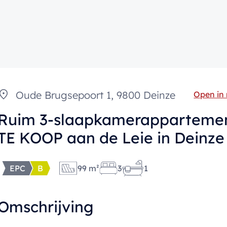
Oude Brugsepoort 1, 9800 Deinze
Open in
Ruim 3-slaapkamerappartemen
TE KOOP aan de Leie in Deinze
EPC
B
99 m²
3
1
Omschrijving