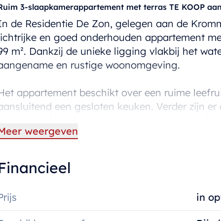
Ruim 3-slaapkamerappartement met terras TE KOOP aan 
In de Residentie De Zon, gelegen aan de Kromme
lichtrijke en goed onderhouden appartement m
99 m². Dankzij de unieke ligging vlakbij het wat
aangename en rustige woonomgeving.
Het appartement beschikt over een ruime leefruim
aansluitend een gesloten keuken. Verder zijn er
gezinnen of wie extra ruimte wenst voor een b
Meer weergeven
functioneel ingericht en er is bovendien een apa
Vooraan het appartement bevindt zich een terra
Financieel
rust te komen.
Prijs
in op
Het gebouw dateert van 1990 en het appartemen
label B, wat zorgt voor een energiezuinig en c