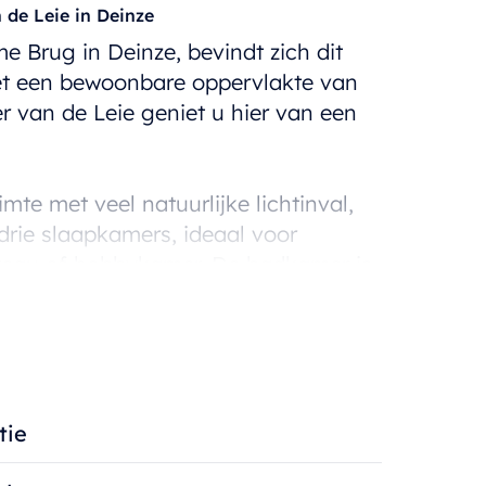
de Leie in Deinze
 Brug in Deinze, bevindt zich dit
et een bewoonbare oppervlakte van
er van de Leie geniet u hier van een
te met veel natuurlijke lichtinval,
 drie slaapkamers, ideaal voor
ureau of hobbykamer. De badkamer is
rt gastentoilet aanwezig.
s van 4,5 m², perfect om even tot
tie
t beschikt over een gunstig EPC-
omfortabel woonklimaat.