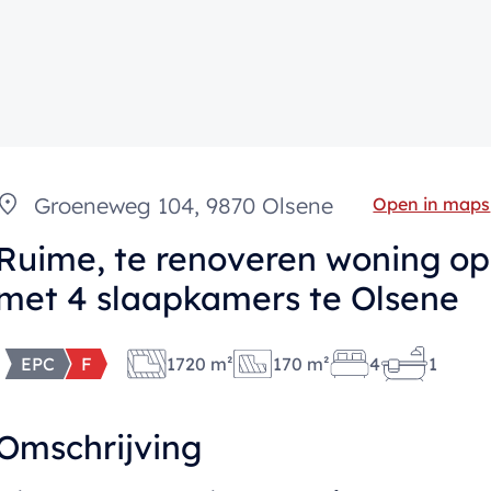
Groeneweg 104, 9870 Olsene
Open in maps
Ruime, te renoveren woning op
met 4 slaapkamers te Olsene
EPC
F
1720 m²
170 m²
4
1
Omschrijving