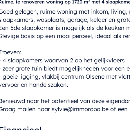
Ruime, te renoveren woning op 1720 m² met 4 slaapkame
Goed gelegen, ruime woning met inkom, living, 
slaapkamers, wasplaats, garage, kelder en grote
Een 5de slaapkamer is mogelijk als de keuken m
Stevige basis op een mooi perceel, ideaal als re
Troeven:
- 4 slaapkamers waarvan 2 op het gelijkvloers
- zeer grote tuin biedt mogelijkheden voor een 
- goeie ligging, vlakbij centrum Olsene met vlo
vervoer en handelszaken.
Benieuwd naar het potentieel van deze eigend
Graag mailen naar sylvie@immoroba.be of een s