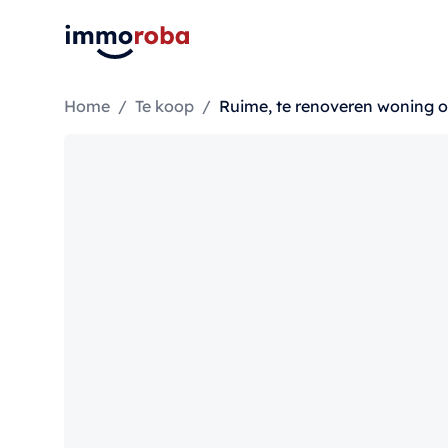
Home
/
Te koop
/
Ruime, te renoveren woning o