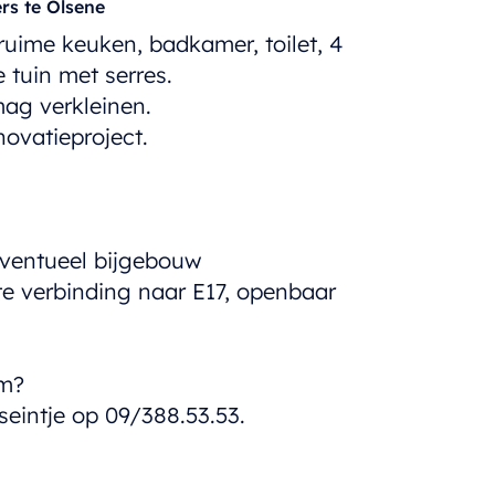
rs te Olsene
ruime keuken, badkamer, toilet, 4
 tuin met serres.
ag verkleinen.
novatieproject.
eventueel bijgebouw
tte verbinding naar E17, openbaar
om?
eintje op 09/388.53.53.