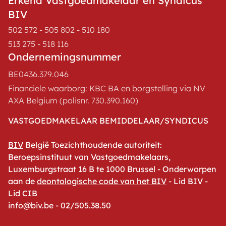
Erkend Vastgoedmakelaar en Syndicus
BIV
502 572 - 505 802 - 510 180
513 275 - 518 116
Ondernemingsnummer
BE0436.379.046
Financiele waarborg: KBC BA en borgstelling via NV
AXA Belgium (polisnr. 730.390.160)
VASTGOEDMAKELAAR BEMIDDELAAR/SYNDICUS
BIV
België Toezichthoudende autoriteit:
Beroepsinstituut van Vastgoedmakelaars,
Luxemburgstraat 16 B te 1000 Brussel - Onderworpen
aan de
deontologische code van het BIV
- Lid BIV -
Lid CIB
info@biv.be - 02/505.38.50