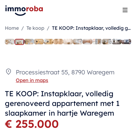
Open
Home
/
Te koop
/
TE KOOP: Instapklaar, volledig gerenoveerd appartement met 1 slaapkamer in hartje Waregem
Processiestraat 55, 8790 Waregem
Open in maps
TE KOOP: Instapklaar, volledig
gerenoveerd appartement met 1
slaapkamer in hartje Waregem
€ 255.000