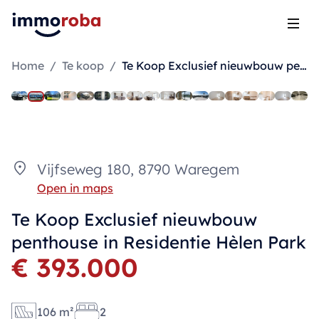
Open
Home
/
Te koop
/
Te Koop Exclusief nieuwbouw penthouse in Residentie Hèlen Park
Vijfseweg 180, 8790 Waregem
Open in maps
Te Koop Exclusief nieuwbouw
penthouse in Residentie Hèlen Park
€ 393.000
106 m²
2