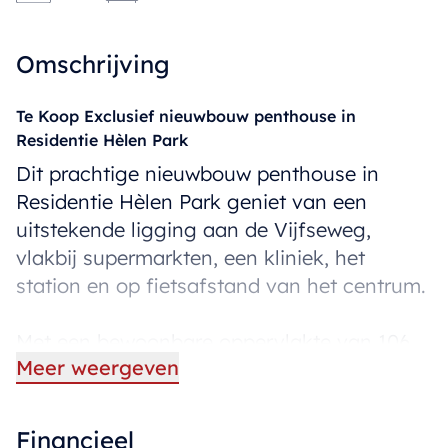
Omschrijving
Te Koop Exclusief nieuwbouw penthouse in
Residentie Hèlen Park
Dit prachtige nieuwbouw penthouse in
Residentie Hèlen Park geniet van een
uitstekende ligging aan de Vijfseweg,
vlakbij supermarkten, een kliniek, het
station en op fietsafstand van het centrum.
Met een bewoonbare oppervlakte van 106
Meer weergeven
m² en een zonnig zuidgericht terras van 18
m² biedt dit appartement alle comfort voor
aangenaam wonen. De indeling omvat een
Financieel