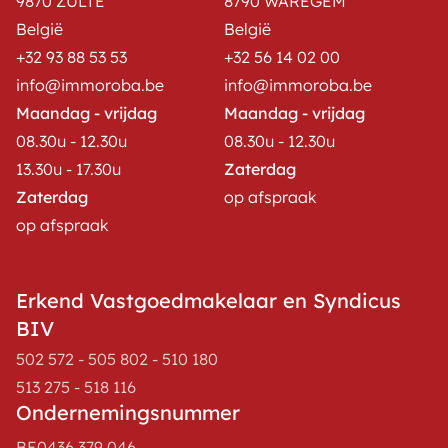
9870 ZULTE
8790 WAREGEM
België
België
+32 93 88 53 53
+32 56 14 02 00
info@immoroba.be
info@immoroba.be
Maandag - vrijdag
Maandag - vrijdag
08.30u - 12.30u
08.30u - 12.30u
13.30u - 17.30u
Zaterdag
Zaterdag
op afspraak
op afspraak
Erkend Vastgoedmakelaar en Syndicus
BIV
502 572 - 505 802 - 510 180
513 275 - 518 116
Ondernemingsnummer
BE0436.379.046