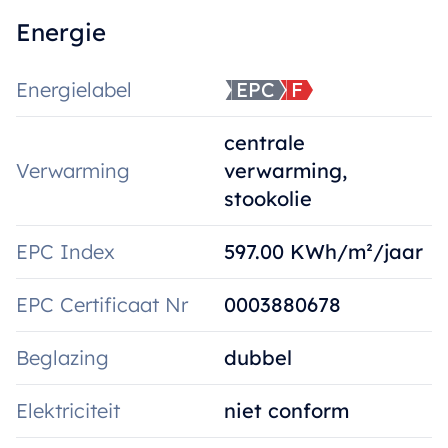
Energie
Energielabel
EPC
F
centrale
Verwarming
verwarming,
stookolie
EPC Index
597.00 KWh/m²/jaar
EPC Certificaat Nr
0003880678
Beglazing
dubbel
Elektriciteit
niet conform