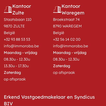
Kantoor
Kantoor
Zulte
Waregem
Staatsbaan 110
Broekstraat 74
9870 ZULTE
8790 WAREGEM
België
België
+32 93 88 53 53
+32 56 14 02 00
info@immoroba.be
info@immoroba.be
Maandag - vrijdag
Maandag - vrijdag
08.30u - 12.30u
08.30u - 12.30u
13.30u - 17.30u
Zaterdag
Zaterdag
op afspraak
op afspraak
Erkend Vastgoedmakelaar en Syndicus
BIV