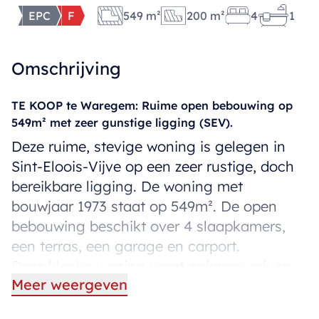
EPC
F
549 m²
200 m²
4
1
Omschrijving
TE KOOP te Waregem: Ruime open bebouwing op
549m² met zeer gunstige ligging (SEV).
Deze ruime, stevige woning is gelegen in
Sint-Eloois-Vijve op een zeer rustige, doch
bereikbare ligging. De woning met
bouwjaar 1973 staat op 549m². De open
bebouwing beschikt over 4 slaapkamers,
een terras, een garage en carport.
Deze kloeke woning vergt opknapwerk en
Meer weergeven
valt onder de renovatieplicht, maar biedt
enorm veel potentieel door zijn ligging en