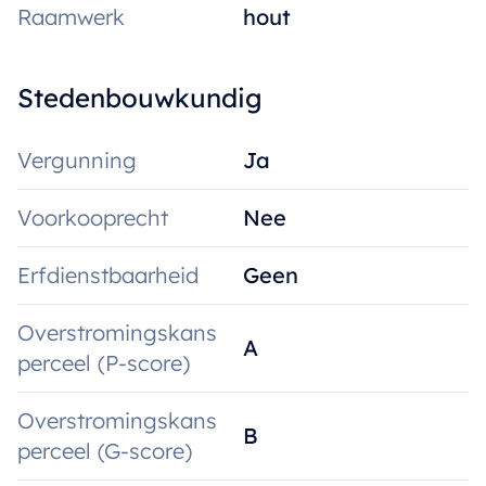
Raamwerk
hout
Stedenbouwkundig
Vergunning
Ja
Voorkooprecht
Nee
Erfdienstbaarheid
Geen
Overstromingskans
A
perceel (P-score)
Overstromingskans
B
perceel (G-score)