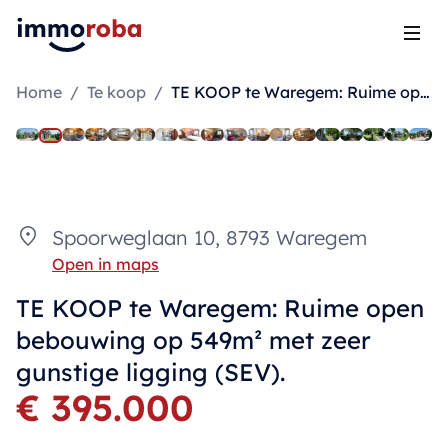
Open
Home
/
Te koop
/
TE KOOP te Waregem: Ruime open bebouwing op 549m² met zeer gunstige ligging (SEV).
Spoorweglaan 10, 8793 Waregem
Open in maps
TE KOOP te Waregem: Ruime open
bebouwing op 549m² met zeer
gunstige ligging (SEV).
€ 395.000