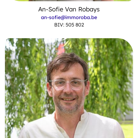
An-Sofie Van Robays
an-sofie@immoroba.be
BIV: 505 802