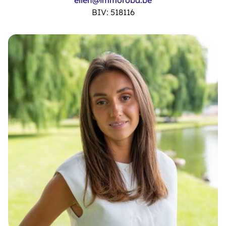
ellen@immoroba.be
BIV: 518116