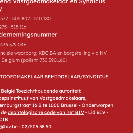
kend Vastgoedmakelaar en Syndicus
V
572 - 505 802 - 510 180
275 - 518 116
dernemingsnummer
436.379.046
anciele waarborg: KBC BA en borgstelling via NV
Belgium (polisnr. 730.390.160)
STGOEDMAKELAAR BEMIDDELAAR/SYNDICUS
België Toezichthoudende autoriteit:
oepsinstituut van Vastgoedmakelaars,
emburgstraat 16 B te 1000 Brussel - Onderworpen
 de
deontologische code van het BIV
- Lid BIV -
 CIB
o@biv.be - 02/505.38.50