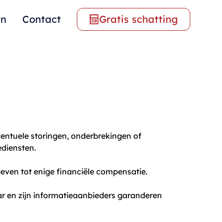
en
Contact
Gratis schatting
entuele storingen, onderbrekingen of
ediensten.
geven tot enige financiële compensatie.
r en zijn informatieaanbieders garanderen