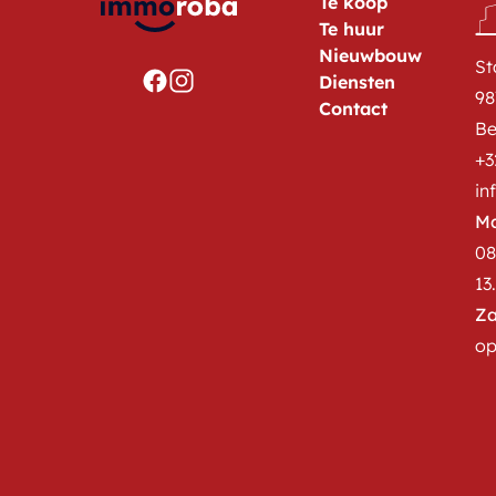
Te koop
Te huur
Nieuwbouw
St
Diensten
98
Contact
Be
+3
in
Ma
08
13
Za
op