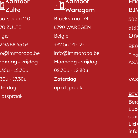
Kantoor
Kantoor
Er
Zulte
Waregem
BI
aatsbaan 110
Broekstraat 74
502 
70 ZULTE
8790 WAREGEM
513 
On
lgië
België
2 93 88 53 53
+32 56 14 02 00
BE0
fo@immoroba.be
info@immoroba.be
Fin
andag - vrijdag
Maandag - vrijdag
AXA 
.30u - 12.30u
08.30u - 12.30u
.30u - 17.30u
Zaterdag
VA
terdag
op afspraak
BIV
 afspraak
Ber
Lux
aan
Lid
inf