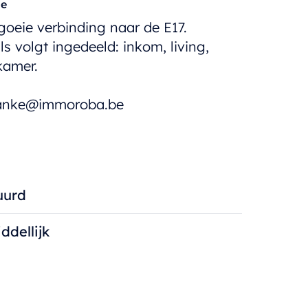
ne
oeie verbinding naar de E17.
s volgt ingedeeld: inkom, living,
kamer.
r anke@immoroba.be
uurd
ddellijk