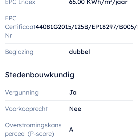
EPC Index
66.00 KWh/m²/jaar
EPC
Certificaat
44081G2015/125B/EP18297/B005
Nr
Beglazing
dubbel
Stedenbouwkundig
Vergunning
Ja
Voorkooprecht
Nee
Overstromingskans
A
perceel (P-score)