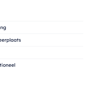
ing
eerplaats
tioneel