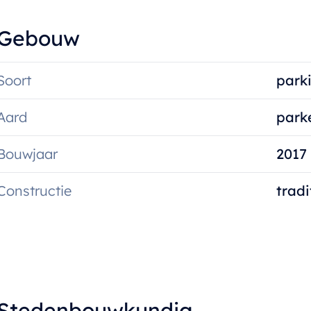
Gebouw
Soort
park
Aard
park
Bouwjaar
2017
Constructie
tradi
Stedenbouwkundig