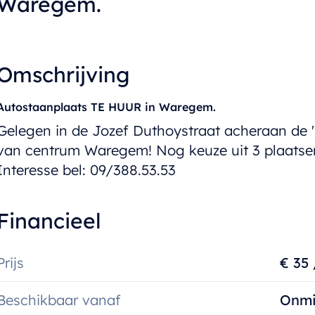
Waregem.
Omschrijving
Autostaanplaats TE HUUR in Waregem.
Gelegen in de Jozef Duthoystraat acheraan de '
van centrum Waregem! Nog keuze uit 3 plaatse
Interesse bel: 09/388.53.53
Financieel
Prijs
€ 35
Beschikbaar vanaf
Onmi