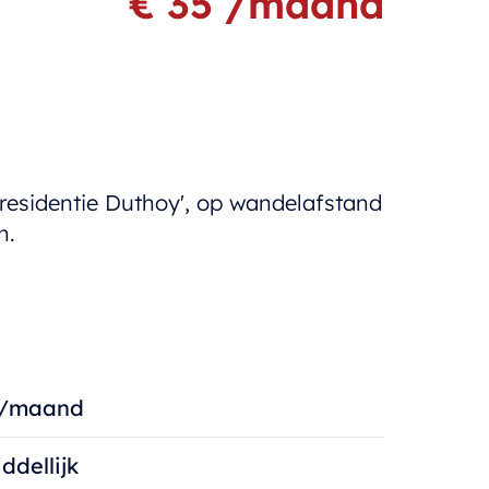
€ 35 /maand
residentie Duthoy', op wandelafstand
n.
 /maand
ddellijk