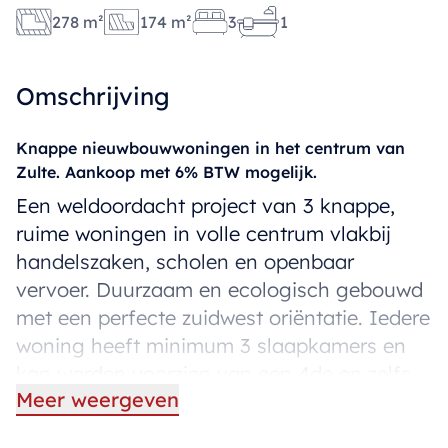
278 m²
174 m²
3
1
Omschrijving
Knappe nieuwbouwwoningen in het centrum van
Zulte. Aankoop met 6% BTW mogelijk.
Een weldoordacht project van 3 knappe,
ruime woningen in volle centrum vlakbij
handelszaken, scholen en openbaar
vervoer. Duurzaam en ecologisch gebouwd
met een perfecte zuidwest oriëntatie. Iedere
woning heeft minimum 3 slaapkamers en
kan worden voorzien van een 4de en zelfs
Meer weergeven
5de slaapkamer (op de zolderverdieping).