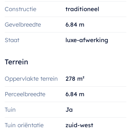
Aankoop met 6% BTW mogelijk, ook voor
Constructie
traditioneel
investeerders!
Gevelbreedte
6.84 m
Staat
luxe-afwerking
Terrein
Oppervlakte terrein
278 m²
Perceelbreedte
6.84 m
Tuin
Ja
Tuin oriëntatie
zuid-west