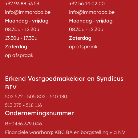
+32 93 88 53 53
+32 56 14 02 00
info@immoroba.be
info@immoroba.be
Maandag - vrijdag
Maandag - vrijdag
08.30u - 12.30u
08.30u - 12.30u
13.30u - 17.30u
Zaterdag
Zaterdag
op afspraak
op afspraak
Erkend Vastgoedmakelaar en Syndicus
BIV
502 572 - 505 802 - 510 180
513 275 - 518 116
Ondernemingsnummer
BE0436.379.046
Financiele waarborg: KBC BA en borgstelling via NV