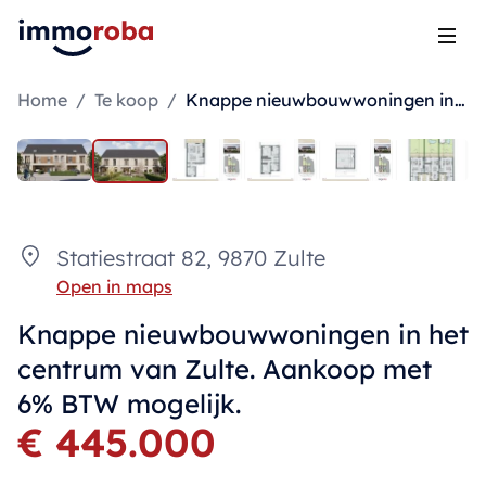
Open
Home
/
Te koop
/
Knappe nieuwbouwwoningen in het centrum van Zulte. Aankoop met 6% BTW mogelijk.
Statiestraat 82, 9870 Zulte
Open in maps
Knappe nieuwbouwwoningen in het
centrum van Zulte. Aankoop met
6% BTW mogelijk.
€ 445.000