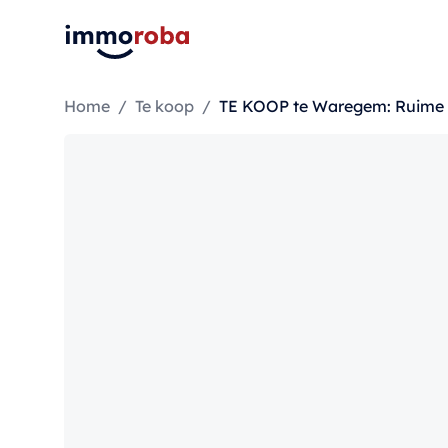
Home
/
Te koop
/
TE KOOP te Waregem: Ruime o