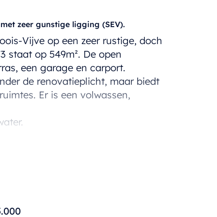
t zeer gunstige ligging (SEV).
oois-Vijve op een zeer rustige, doch
73 staat op 549m². De open
ras, een garage en carport.
der de renovatieplicht, maar biedt
 ruimtes. Er is een volwassen,
ater.
uken, grote inpandige garage en
al, de badkamer en 4 volwaardige
5.000