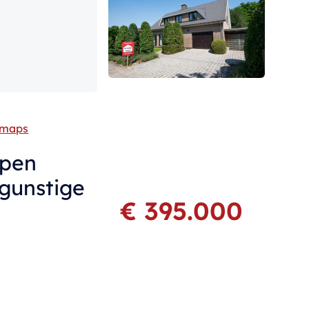
 maps
open
gunstige
€ 395.000