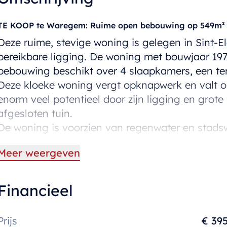
TE KOOP te Waregem: Ruime open bebouwing op 549m² me
Deze ruime, stevige woning is gelegen in Sint-El
bereikbare ligging. De woning met bouwjaar 19
bebouwing beschikt over 4 slaapkamers, een ter
Deze kloeke woning vergt opknapwerk en valt on
enorm veel potentieel door zijn ligging en grote
afgesloten tuin.
De woning is voorzien van regenwater en stadsw
Meer weergeven
Indeling: inkom, mooie leefruimte, gesloten ke
carport. Er is een handige, droge kelder.
Op de eerste verdieping bevindt zich de nachth
Financieel
slaapkamers.
Prijs
€ 39
Extra troeven: