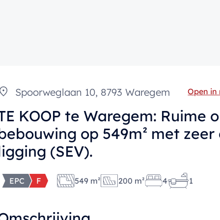
Spoorweglaan 10, 8793 Waregem
Open in
TE KOOP te Waregem: Ruime 
bebouwing op 549m² met zeer 
ligging (SEV).
EPC
F
549 m²
200 m²
4
1
Omschrijving