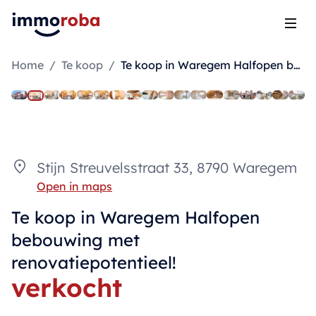
Open
Home
/
Te koop
/
Te koop in Waregem Halfopen bebouwing met renovatiepotentieel!
Stijn Streuvelsstraat 33, 8790 Waregem
Open in maps
Te koop in Waregem Halfopen
bebouwing met
renovatiepotentieel!
verkocht