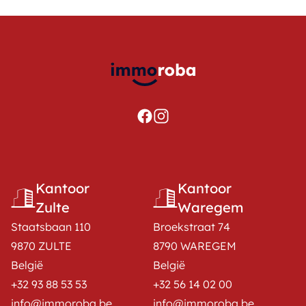
Kantoor
Kantoor
Zulte
Waregem
Staatsbaan 110
Broekstraat 74
9870 ZULTE
8790 WAREGEM
België
België
+32 93 88 53 53
+32 56 14 02 00
info@immoroba.be
info@immoroba.be