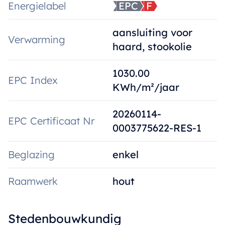
Energielabel
EPC
F
aansluiting voor
Verwarming
haard, stookolie
1030.00
EPC Index
KWh/m²/jaar
20260114-
EPC Certificaat Nr
0003775622-RES-1
Beglazing
enkel
Raamwerk
hout
Stedenbouwkundig