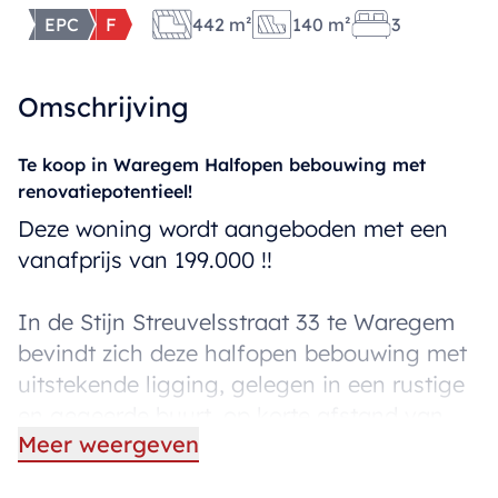
EPC
F
442 m²
140 m²
3
Omschrijving
Te koop in Waregem Halfopen bebouwing met
renovatiepotentieel!
Deze woning wordt aangeboden met een
vanafprijs van 199.000 !!
In de Stijn Streuvelsstraat 33 te Waregem
bevindt zich deze halfopen bebouwing met
uitstekende ligging, gelegen in een rustige
en gegeerde buurt, op korte afstand van
Meer weergeven
het centrum, scholen, winkels en
belangrijke invalswegen.