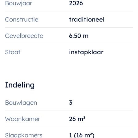
Bouwjaar
2026
Voor meer info: kristoff@immoroba.be. Het
Constructie
traditioneel
appartement kan reeds bezocht worden.
Private autostaanplaats en eigen berging
Gevelbreedte
6.50 m
aan te kopen. (20.000)
Oplevering voorzien augustus 2026!
Staat
instapklaar
Aankoop 6% mogelijk!
Indeling
Bouwlagen
3
Woonkamer
26 m²
Slaapkamers
1 (16 m²)