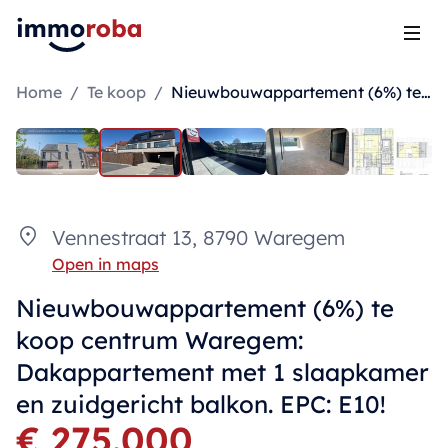
Open
Home
/
Te koop
/
Nieuwbouwappartement (6%) te koop centrum Waregem: Dakappartement met 1 slaapkamer en zuidgericht balkon. EPC: E10!
Vennestraat 13, 8790 Waregem
Open in maps
Nieuwbouwappartement (6%) te
koop centrum Waregem:
Dakappartement met 1 slaapkamer
en zuidgericht balkon. EPC: E10!
€ 275.000