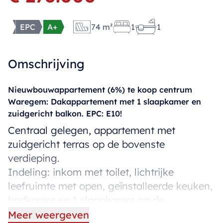
EPC
A+
74 m²
1
1
Omschrijving
Nieuwbouwappartement (6%) te koop centrum
Waregem: Dakappartement met 1 slaapkamer en
zuidgericht balkon. EPC: E10!
Centraal gelegen, appartement met
zuidgericht terras op de bovenste
verdieping.
Indeling: inkom met toilet, lichtrijke
leefruimte met open, geïnstalleerde keuken,
badkamer en 1 slaapkamer op de
bovenverdieping.
Meer weergeven