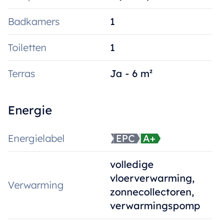
Badkamers
1
Toiletten
1
Terras
Ja - 6 m²
Energie
Energielabel
EPC
A+
volledige
vloerverwarming,
Verwarming
zonnecollectoren,
verwarmingspomp