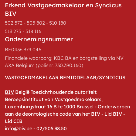
Erkend Vastgoedmakelaar en Syndicus
BIV
502 572 - 505 802 - 510 180
513 275 - 518 116
Ondernemingsnummer
BE0436.379.046
Financiele waarborg: KBC BA en borgstelling via NV
AXA Belgium (polisnr. 730.390.160)
VASTGOEDMAKELAAR BEMIDDELAAR/SYNDICUS
BIV
België Toezichthoudende autoriteit:
Beroepsinstituut van Vastgoedmakelaars,
Luxemburgstraat 16 B te 1000 Brussel - Onderworpen
aan de
deontologische code van het BIV
- Lid BIV -
Lid CIB
info@biv.be - 02/505.38.50