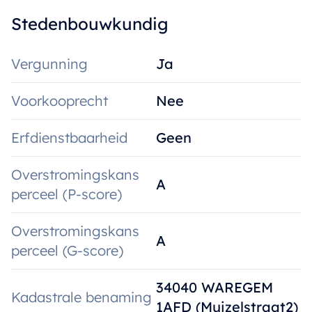
Stedenbouwkundig
Vergunning
Ja
Voorkooprecht
Nee
Erfdienstbaarheid
Geen
Overstromingskans
A
perceel (P-score)
Overstromingskans
A
perceel (G-score)
34040 WAREGEM
Kadastrale benaming
1AFD (Muizelstraat2)