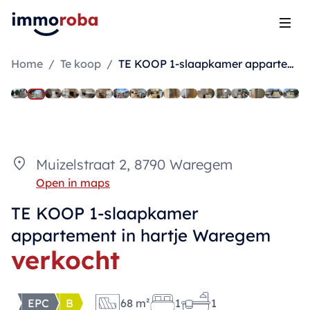
Open
Home
/
Te koop
/
TE KOOP 1-slaapkamer appartement in hartje Waregem
Muizelstraat 2, 8790 Waregem
Open in maps
TE KOOP 1-slaapkamer
appartement in hartje Waregem
verkocht
EPC
B
68 m²
1
1